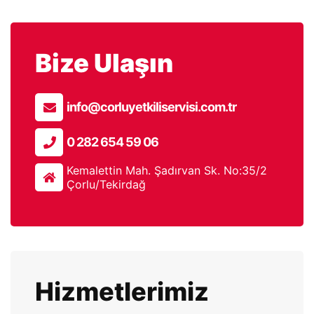
Bize Ulaşın
info@corluyetkiliservisi.com.tr
0 282 654 59 06
Kemalettin Mah. Şadırvan Sk. No:35/2
Çorlu/Tekirdağ
Hizmetlerimiz