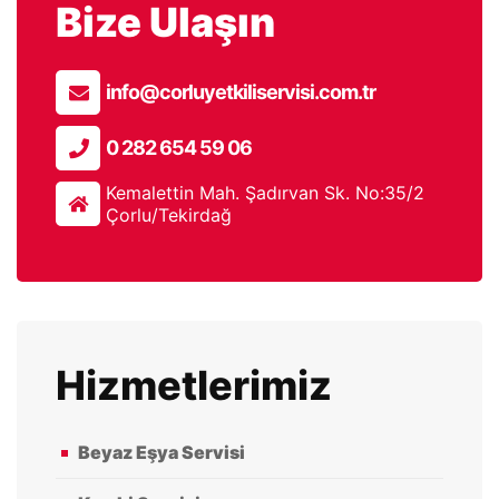
Bize Ulaşın
info@corluyetkiliservisi.com.tr
0 282 654 59 06
Kemalettin Mah. Şadırvan Sk. No:35/2
Çorlu/Tekirdağ
Hizmetlerimiz
Beyaz Eşya Servisi