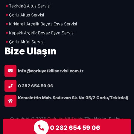
Tekirdağ Altus Servisi
Çorlu Altus Servisi
Kırklareli Arçelik Beyaz Eşya Servisi
Kapaklı Arçelik Beyaz Eşya Servisi
Çorlu Airfel Servisi
Bize Ulaşın
info@corluyetkiliservisi.com.tr
0 282 654 59 06
Kemalettin Mah. Şadırvan Sk. No:35/2 Çorlu/Tekirdağ
Copyright © 2026
Çorlu Yetkili Servis
Tüm Hakları Saklıdır.
Tasarım & Uygulama :
0 282 654 59 06
çorlu web tasarım